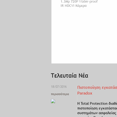
1.3Mp 720P Water-proof
IR HDCVI Κάμερα
Τελευταία Νέα
18/07/2016
Πιστοποίηση εγκατά
Paradox
περισσότερα
Η Total Protection διαθ
πιστοποίηση εγκατάστα
συστημάτων ασφαλείας 