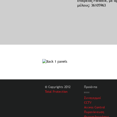
εταιρείας Paradox, με α
μέλους: 36105963
© Copyrights 2012
Προϊόντα
Total Protection
Συναγερμοί
CCTV
Access Control
Πυρανίχνευση
Θυροτηλεοράσεις