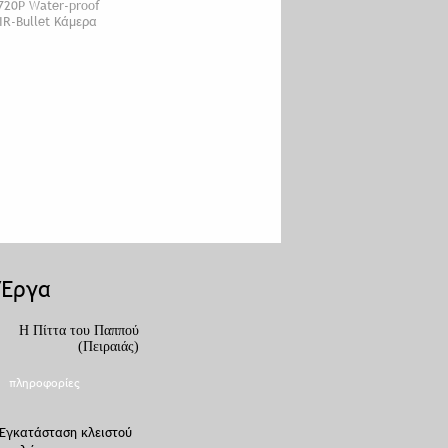
720P Water-proof
IR-Bullet Κάμερα
Έργα
Η Πίττα του Παππού
Piccadilly Bar (Αγία
(Πειραιάς)
Παρασκευή)
πληροφορίες
πληροφορίες
Εγκατάσταση κλειστού
Εγκατάσταση cctv και