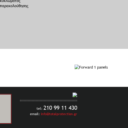
κυκλώματος
συστήματος συναγερμού
παρακολούθησης
210 99 11 430
tel:
email:
info@totalprotection.gr