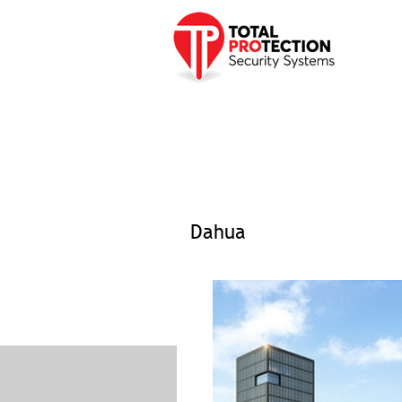
Προφίλ
Προϊόντα
Υπηρεσ
Αρχική σελίδα
»
Dahua
Dahua