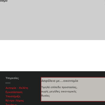
ριθμό
Υπηρεσίες
Ασφάλεια με...οικονομία
Υψηλά επίπεδα προστασίας,
Αυτοψία - Μελέτη
χωρίς μεγάλες οικονομικές
Εγκατάσταση
θυσίες
Υποστήριξη
Κέντρο Λήψης
Σημάτων