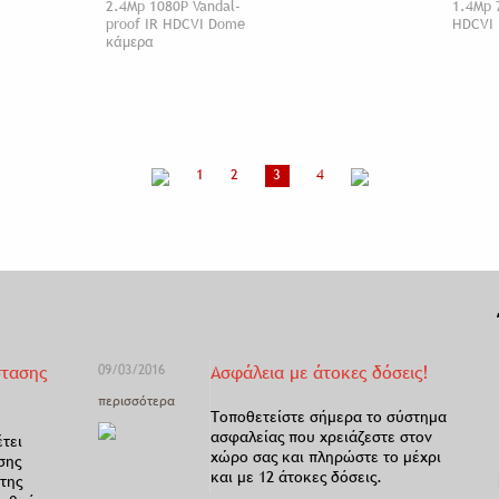
2.4Mp 1080P Vandal-
1.4Mp 
proof IR HDCVI Dome
HDCVI 
κάμερα
1
2
3
4
στασης
09/03/2016
Ασφάλεια με άτοκες δόσεις!
περισσότερα
Τοποθετείστε σήμερα το σύστημα
ασφαλείας που χρειάζεστε στον
έτει
χώρο σας και πληρώστε το μέχρι
σης
και με 12 άτοκες δόσεις.
της