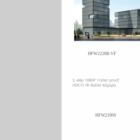
HFW2220R-VF
πληροφορίες
2.4Mp 1080P Water-proof
HDCVI IR-Bullet Κάμερα
HFW2100S
πληροφορίες