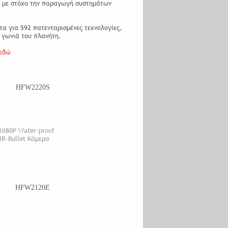
, με στόχο την παραγωγή συστημάτων
Πυρανίχνευση
τα για 592 πατενταρισμένες τεχνολογίες,
ε γωνιά του πλανήτη.
Θυροτηλεοράσεις
εδώ
HFW2220S
οφορίες
1080P Water-proof
IR-Bullet Κάμερα
HFW2120E
οφορίες