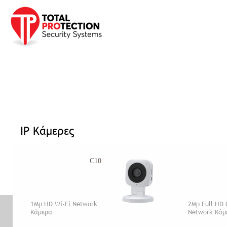
Προφίλ
Προϊόντα
Υπηρεσίες
Έργα
Νέα Ανακ
Αρχική σελίδα
»
Προϊόντα
»
CCTV
»
IP Κάμερες
IP Κάμερες
C10
πληροφορίες
πληροφορίε
1Mp HD Wi-Fi Network
2Mp Full HD
Κάμερα
Network Κάμ