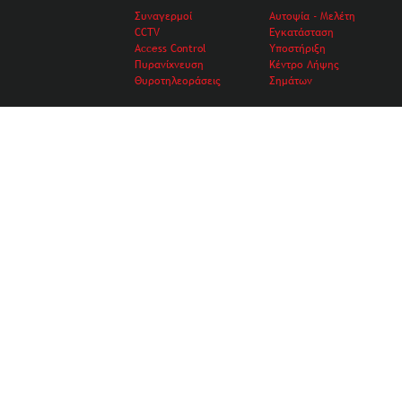
Συναγερμοί
Αυτοψία - Μελέτη
CCTV
Εγκατάσταση
Access Control
Υποστήριξη
Πυρανίχνευση
Κέντρο Λήψης
Θυροτηλεοράσεις
Σημάτων