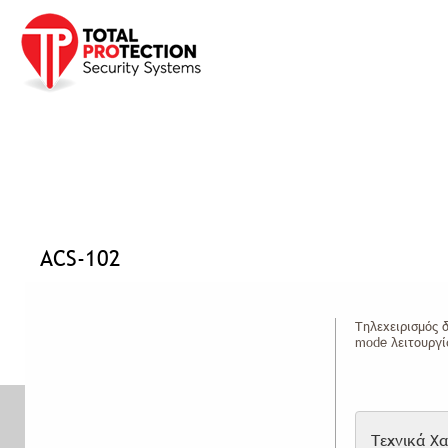
Προφίλ
Προϊόντα
Υπηρεσίες
Έργα
Νέα Ανακ
Αρχική σελίδα
»
Προϊόντα
»
Συναγερμοί
»
Περιφερειακά
»
ACS-102
ACS-102
Τηλεχειρισμός 
mode λειτουργί
Τεχνικά Χ