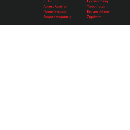
CCTV
Εγκατάσταση
Access Control
Υποστήριξη
Πυρανίχνευση
Κέντρο Λήψης
Θυροτηλεοράσεις
Σημάτων