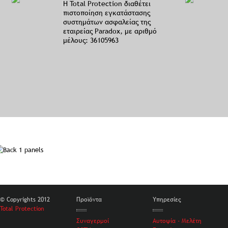
Η Total Protection διαθέτει
πιστοποίηση εγκατάστασης
συστημάτων ασφαλείας της
εταιρείας Paradox, με αριθμό
μέλους: 36105963
© Copyrights 2012
Προϊόντα
Υπηρεσίες
Total Protection
Συναγερμοί
Αυτοψία - Μελέτη