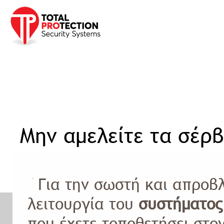
Προφίλ
Προϊόντα
Υπηρεσίες
Έργα
Νέα Ανακ
Αρχική σελίδα
»
Συμβουλές
»
Μην
Μην αμελείτε τα σέρβ
Για την σωστή και απροβ
λειτουργία του
συστήματος
που έχετε τοποθετήσει στο