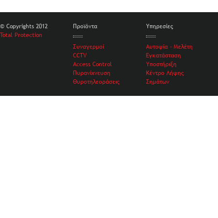
© Copyrights 2012
Προϊόντα
Υπηρεσίες
Total Protection
Συναγερμοί
Αυτοψία - Μελέτη
CCTV
Εγκατάσταση
Access Control
Υποστήριξη
Πυρανίχνευση
Κέντρο Λήψης
Θυροτηλεοράσεις
Σημάτων