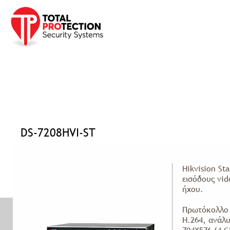
Προφίλ
Προϊόντα
Υπηρεσίες
Έργα
Νέα Ανακ
Αρχική σελίδα
»
Προϊόντα
»
CCTV
»
Καταγραφικά
»
DS-7208HVI-ST
DS-7208HVI-ST
Hikvision St
εισόδους vid
ήχου.
Πρωτόκολλο 
Η.264, ανάλ