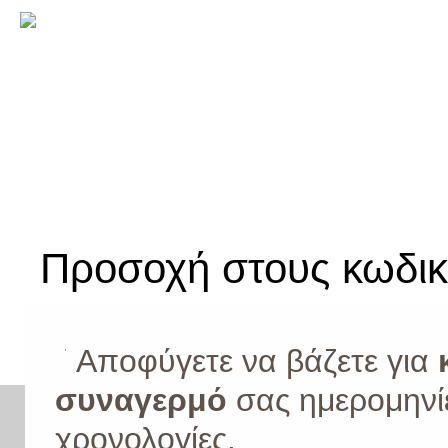
Προφίλ
Προϊόντα
Υπηρεσίες
Έργα
Νέα Ανακ
Αρχική σελίδα
»
Συμβουλές
»
Προ
Προσοχή στους κωδι
Αποφύγετε να βάζετε για
κ
συναγερμό
σας ημερομηνί
χρονολογίες.