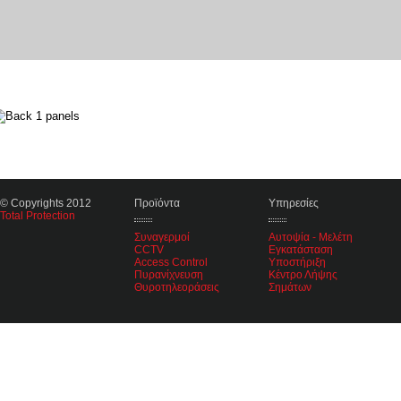
© Copyrights 2012
Προϊόντα
Υπηρεσίες
Total Protection
Συναγερμοί
Αυτοψία - Μελέτη
CCTV
Εγκατάσταση
Access Control
Υποστήριξη
Πυρανίχνευση
Κέντρο Λήψης
Θυροτηλεοράσεις
Σημάτων