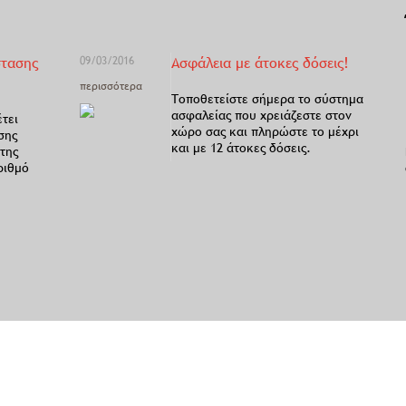
στασης
09/03/2016
Ασφάλεια με άτοκες δόσεις!
περισσότερα
Τοποθετείστε σήμερα το σύστημα
ασφαλείας που χρειάζεστε στον
έτει
χώρο σας και πληρώστε το μέχρι
σης
και με 12 άτοκες δόσεις.
της
ριθμό