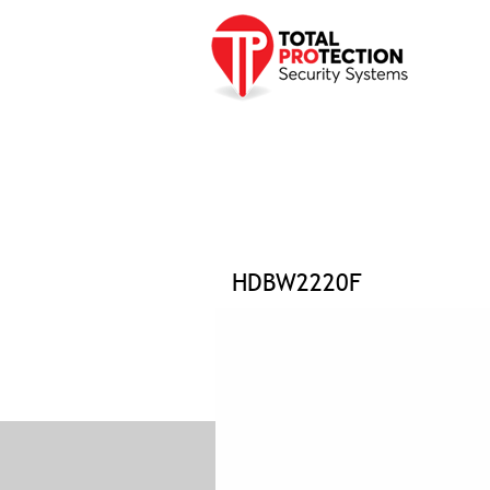
Προφίλ
Προϊόντα
Υπηρεσ
Αρχική σελίδα
»
Προϊόντα
»
CCTV
»
Κάμερες HDC
HDBW2220F