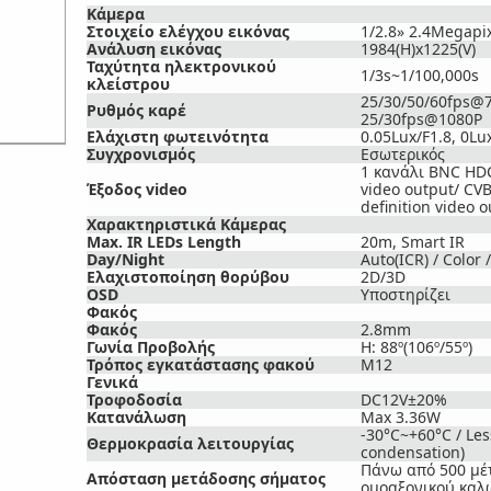
Κάμερα
Στοιχείο ελέγχου εικόνας
1/2.8» 2.4Megap
Ανάλυση εικόνας
1984(H)x1225(V)
Ταχύτητα ηλεκτρονικού
1/3s~1/100,000s
κλείστρου
25/30/50/60fps@
Ρυθμός καρέ
25/30fps@1080P
Ελάχιστη φωτεινότητα
0.05Lux/F1.8, 0Lu
Συγχρονισμός
Εσωτερικός
1 κανάλι BNC HDC
Έξοδος video
video output/ CV
definition video o
Χαρακτηριστικά Κάμερας
Max. IR LEDs Length
20m, Smart IR
Day/Night
Auto(ICR) / Color 
Ελαχιστοποίηση θορύβου
2D/3D
OSD
Υποστηρίζει
Φακός
Φακός
2.8mm
Γωνία Προβολής
H: 88º(106º/55º)
Τρόπος εγκατάστασης φακού
M12
Γενικά
Τροφοδοσία
DC12V±20%
Κατανάλωση
Max 3.36W
-30°C~+60°C / Le
Θερμοκρασία λειτουργίας
condensation)
Πάνω από 500 μέ
Απόσταση μετάδοσης σήματος
ομοαξονικού καλ