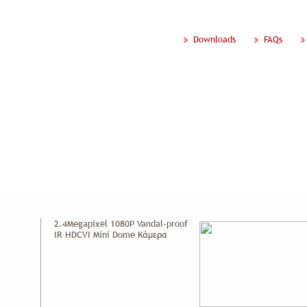
Downloads
FAQs
ίες
Έργα
Νέα Ανακοινώσεις
Προσφορές
Συμβουλές
VI
»
HDBW2220F
2.4Megapixel 1080P Vandal-proof
IR HDCVI Mini Dome Κάμερα