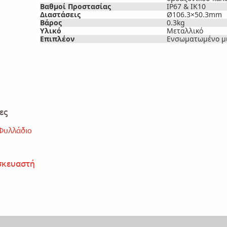
Βαθμοί Προστασίας
IP67 & IK10
Διαστάσεις
Ø106.3×50.3mm
Βάρος
0.3kg
Υλικό
Μεταλλικό
Επιπλέον
Ενσωματωμένο μ
ες
Φυλλάδιο
σκευαστή