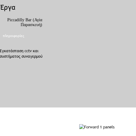
Έργα
Piccadilly Bar (Αγία
ΑΓΝΟ (Καλύβια)
Παρασκευή)
πληροφορίες
πληροφορίες
Εγκατάσταση συστήματο
Εγκατάσταση cctv και
συναγερμού και κλειστο
συστήματος συναγερμού
κυκλώματος