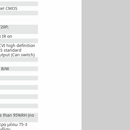
ixel CMOS
Πυρανίχνευση
Θυροτηλεοράσεις
720P;
x IR on
VI high definition
BS standard
utput (Can switch)
/ B/W
ss than 95%RH (no
τρα μέσω 75-3
ωδίου