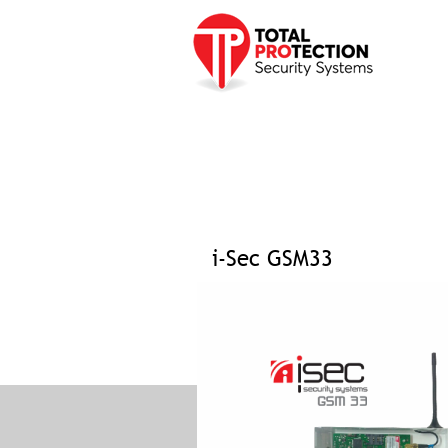
Προφίλ
Προϊόντα
Υπηρεσ
Αρχική σελίδα
»
Προϊόντα
»
Συναγερμοί
»
Συστήμ
i-Sec GSM33