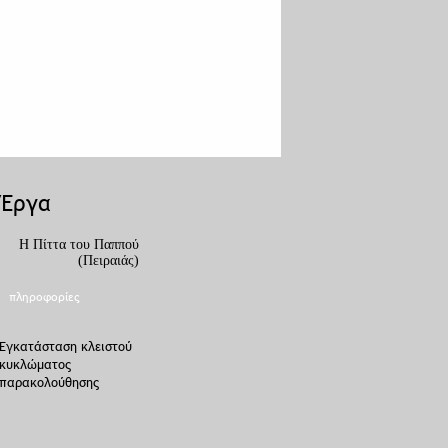
Έργα
Η Πίττα του Παππού
Ιδιωτική κατοικία
(Πειραιάς)
(Πάτρα)
πληροφορίες
πληροφορίες
Εγκατάσταση κλειστού
Εγκατάσταση
κυκλώματος
συναγερμού με
παρακολούθησης
περιμετρική προστασία