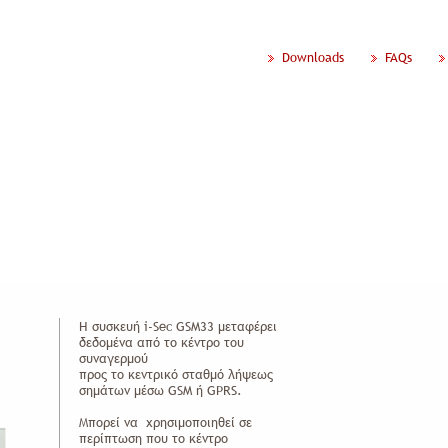
Downloads
FAQs
ίες
Έργα
Νέα Ανακοινώσεις
Προσφορές
Συμβουλές
ατα επικοινωνίας
»
i-Sec GSM33
Η συσκευή i-Sec GSM33 μεταφέρει
δεδομένα από το κέντρο του
συναγερμού
προς το κεντρικό σταθμό λήψεως
σημάτων μέσω GSM ή GPRS.
Μπορεί να χρησιμοποιηθεί σε
περίπτωση που το κέντρο