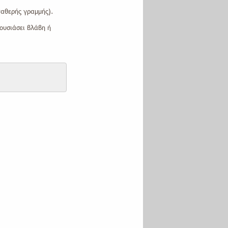
ταθερής γραμμής).
Πυρανίχνευση
ουσιάσει βλάβη ή
Θυροτηλεοράσεις