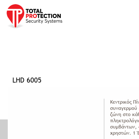
Προφίλ
Προϊόντα
Υπηρεσίες
Έργα
Νέα Ανακ
Αρχική σελίδα
»
Προϊόντα
»
Συναγερμοί
»
Κεντρικές Μονάδες
»
LHD 6005
LHD 6005
Κεντρικός Πί
συναγερμού 
ζώνη στο κά
πληκτρολόγι
συμβάντων, 
χρηστών. 1 