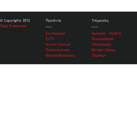
© Copyrights 2012
Προϊόντα
Υπηρεσίες
Total Protection
Συναγερμοί
Αυτοψία - Μελέτη
CCTV
Εγκατάσταση
Access Control
Υποστήριξη
Πυρανίχνευση
Κέντρο Λήψης
Θυροτηλεοράσεις
Σημάτων