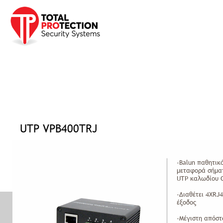
Προφίλ
Προϊόντα
Υπηρεσίες
Έργα
Νέα Ανακ
Αρχική σελίδα
»
Προϊόντα
»
CCTV
»
UTP Balun
»
UTP VPB400TRJ
UTP VPB400TRJ
-Balun παθητικ
μεταφορά σήμα
UTP καλωδίου 
-Διαθέτει 4ΧRJ
έξοδος
-Mέγιστη απόστ