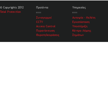
© Copyrights 2012
Προϊόντα
Υπηρεσίες
Total Protection
Συναγερμοί
Αυτοψία - Μελέτη
CCTV
Εγκατάσταση
Access Control
Υποστήριξη
Πυρανίχνευση
Κέντρο Λήψης
Θυροτηλεοράσεις
Σημάτων